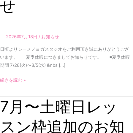
せ
暇
の
お
知
ら
2026年7月18日
/
お知らせ
せ
日頃よりシーメノヨガスタジオをご利用頂き誠にありがとうござ
います。 夏季休暇につきましてお知らせです。 ◾️夏季休暇
期間 7/28(火)〜8/5(水) &nbs […]
続きを読む »
7月〜土曜日レッ
7
月〜
土
スン枠追加のお知
曜
日