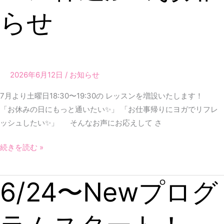
らせ
レ
ッ
ス
ン
枠
2026年6月12日
/
お知らせ
追
加
7月より土曜日18:30〜19:30の レッスンを増設いたします！
の
「お休みの日にもっと通いたい✨」 「お仕事帰りにヨガでリフレ
お
ッシュしたい✨」 そんなお声にお応えして さ
知
続きを読む »
ら
せ
6/24〜Newプログ
6/24〜
New
プ
ロ