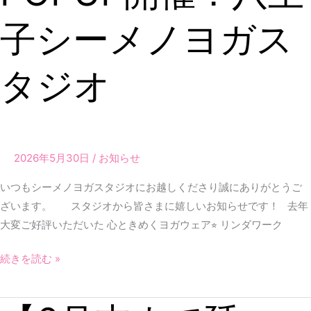
ー
子シーメノヨガス
ク
ス
POPUP
タジオ
開
催！
八
王
子
2026年5月30日
/
お知らせ
シ
いつもシーメノヨガスタジオにお越しくださり誠にありがとうご
ー
ざいます。 スタジオから皆さまに嬉しいお知らせです！ 去年
メ
大変ご好評いただいた 心ときめくヨガウェア⭐︎ リンダワーク
ノ
ヨ
続きを読む »
ガ
ス
タ
【6