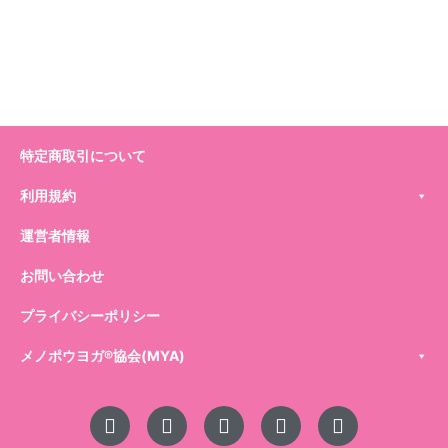
特定商取引について
利用規約
運営者情報
お問い合わせ
プライバシーポリシー
メノポウヨガ®️協会(MYA)
L
I
Y
X
F
i
n
o
-
a
n
s
u
t
c