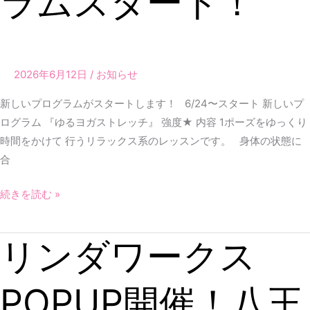
ラムスタート！
グ
ラ
ム
ス
2026年6月12日
/
お知らせ
タ
新しいプログラムがスタートします！ 6/24〜スタート 新しいプ
ー
ログラム 『ゆるヨガストレッチ』 強度★ 内容 1ポーズをゆっくり
ト！
時間をかけて 行うリラックス系のレッスンです。 身体の状態に
合
続きを読む »
リンダワークス
リ
ン
ダ
POPUP開催！八王
ワ