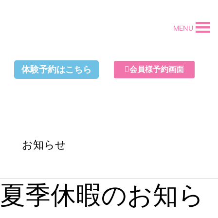
内
容
MENU
を
ス
キ
体験予約はこちら
会員様予約画面
ッ
プ
お知らせ
夏季休暇のお知ら
夏
季
休