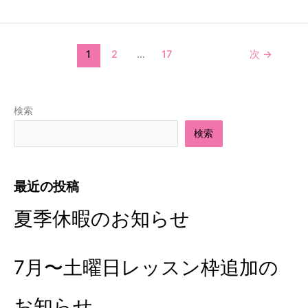
ン
1
2
…
17
次
→
検索
検索
最近の投稿
夏季休暇のお知らせ
7月〜土曜日レッスン枠追加の
お知らせ