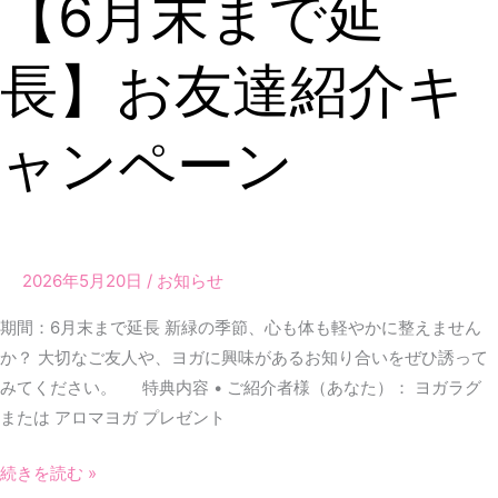
【6月末まで延
ジ
月
オ
末
長】お友達紹介キ
ま
で
ャンペーン
延
長】
お
友
達
2026年5月20日
/
お知らせ
紹
介
期間：6月末まで延長 新緑の季節、心も体も軽やかに整えません
キ
か？ 大切なご友人や、ヨガに興味があるお知り合いをぜひ誘って
ャ
みてください。 特典内容 • ご紹介者様（あなた）： ヨガラグ
ン
または アロマヨガ プレゼント
ペ
続きを読む »
ー