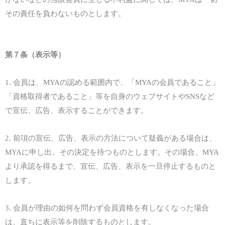
その責任を負わないものとします。
第
７
条（
表示等
）
1.
会員は、
MYA
の認める範囲内で、
「
MYA
の
会員であること」
「
資格取得者
であること
」
等
を自身のウェブサイトやSNSなど
で
宣伝、広告、表示
することができます。
2.
前項の
宣伝、広告、表示
の
方法
について疑義がある場合は、
MYA
に申し出、
そ
の決定を待つものとします。その場合、
MYA
より
承認
を得る
まで、
宣伝、広告、表示
を一旦停止
するものと
します
。
3.
会員が理由の如何を問わず会員資格を有しなくなった場合
は、直ちに
表示等
を
削除
するものとします
。