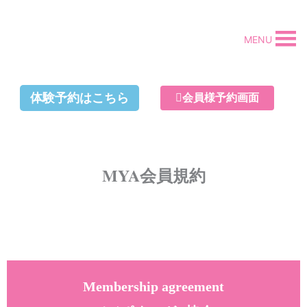
内
容
MENU
を
ス
キ
体験予約はこちら
会員様予約画面
ッ
プ
MYA会員規約
Membership
agreement