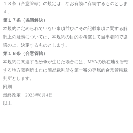
１
８
条（合意管轄）の規定は、なお有効に存続するものとしま
す。
第１
７
条（
協議解決
）
本規約に定められていない事項並びにその記載事項に関する解
釈上の疑義については、本規約の目的を考慮して当事者間で協
議の上、決定するものとします。
第１
８
条（
合意管轄
）
本規約に関連する紛争が生じた場合には、
MYA
の所在地を管轄
する地方裁判所
または
簡易裁判所を第一審の専属的合意管轄裁
判所とします。
附則
最終改定 2
023
年8
月4
日
以上