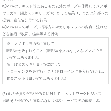
⑶MYAのテキスト等にあるもの以外のポーズを使用してメノポ
ウヨガ®️（腰楽スッキリヨガ®️）として名乗り、または外部への
提供、宣伝告知等する行為
⑷MYA独自のポーズ、指導方法やカリキュラムの内容・流れな
どを無断で改変、編集等する行為
※ メノポウヨガ®️に関して
瞑想法を必ず行うこと（瞑想法を入れなければメノポウヨ
ガ®️ではありません）
※ 腰楽スッキリヨガ®️に関して
ドローイングを必ず行うこと(ドローイングを入れなければ
腰楽スッキリヨガ®️ではありません)
(5)
他の会員や
MYA
関係者に対して、
ネットワークビジネス、
宗教その他
MYA
と関係のない
団体
や
サービス等の勧誘行為