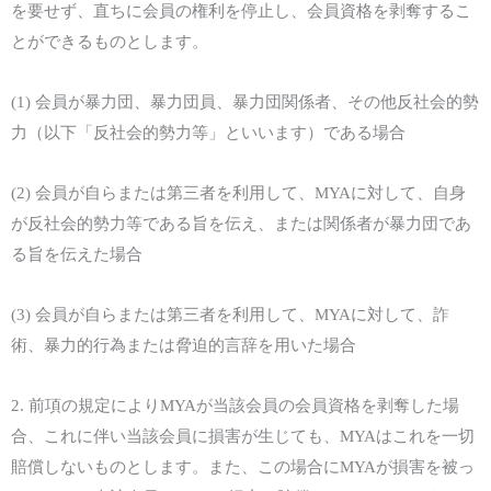
を要せず、直ちに会員の権利を停止し、
会員資格を剥奪す
るこ
とができるものとします。
(1)
会員
が暴力団、暴力団員、暴力団関係者、その他反社会的勢
力（以下「
反社会的勢力等
」といいます）である場合
(2)
会員
が自ら
または
第三者を利用して、
MYA
に対して、自身
が
反社会的勢力等
である旨を伝え、
または
関係者が暴力団であ
る旨を伝えた場合
(3)
会員
が自ら
または
第三者を利用して、
MYA
に対して、詐
術、暴力的行為
または
脅迫的言辞を用いた場合
2.
前項の規定により
MYA
が当該
会員
の会員資格
を
剥奪し
た場
合、こ
れに
伴い当該
会員
に損害が生じても、
MYA
はこれを一切
賠償しないものとします。また、この場合に
MYA
が損害を被っ