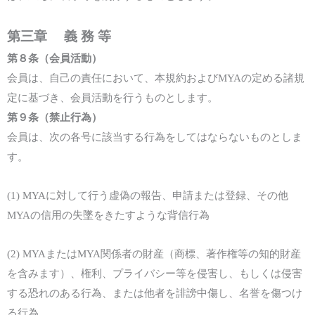
第三章 義 務 等
第
８
条（
会員活動
）
会員
は、自己の責任において、本規約
および
MYA
の定める諸規
定
に基づき、会員活動を
行うものとします。
第
９
条（禁止行為）
会員は、次の各号に該当する行為をしてはならないものとしま
す。
(1)
MYA
に対して行う虚偽の報告、申請
または
登録、その他
MYA
の信用の失墜をきたすような背信行為
(2)
MYA
または
MYA
関係者の財産
（
商標、著作権等の
知的財産
を含みます
）
、権利、プライバシー
等
を侵害し、もしくは侵害
する恐れのある行為、
または
他者を
誹謗中傷し、名誉を傷つけ
る行為