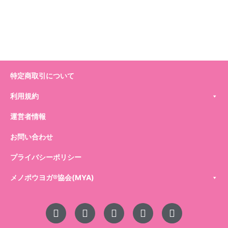
特定商取引について
利用規約
運営者情報
お問い合わせ
プライバシーポリシー
メノポウヨガ®️協会(MYA)
L
I
Y
X
F
i
n
o
-
a
n
s
u
t
c