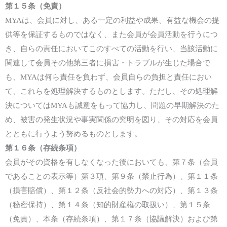
第１
５
条（免責）
MYA
は、会員に対し、ある一定の利益や成果、有益な機会の提
供等を保証するものではなく、また会員が会員活動を行うにつ
き、自らの責任においてこのすべての活動を行い、当該活動に
関連して会員その他第三者に損害・トラブルが生じた場合で
も、
MYA
は
何ら責任を負わず、会員自らの負担と責任におい
て、これらを処理解決するものとします。ただし、その処理解
決については
MYA
も誠意をもって協力し、問題の早期解決のた
め、被害の発生状況や事実関係の究明を図り、その対応を会員
とともに行うよう努めるものとします。
第１
６
条（存続条項）
会員がその資格を有しなくなった後においても、
第
７
条（
会員
であることの表示等
）
第３項、
第
９
条（禁止行為）、第１
１
条
（損害賠償）、第１
２
条（反社会的勢力への対応）、第１
３
条
（秘密保持）、第１
４
条（知的財産権の取扱い）、第１
５
条
（免責）、本条（存続条項）、第１
７
条（協議解決）
および
第