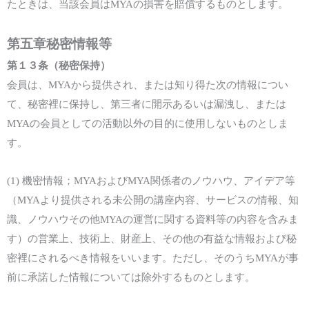
たときは、当該
会員
は
MYA
の損害を賠償するものとします。
第五章
秘密情報等
第１
３
条（秘密保持）
会員
は、
MYA
から提供され、
または
知り得た次の情報につい
て、秘密裡に保持し、第三者に開示あるいは漏洩し、
または
MYA
の
会員
としての活動以外の目的に使用しないものとしま
す。
(1)
機密情報；
MYA
および
MYA
関係者のノウハウ、アイデア等
（
MYA
より提供される
未公開の
講座
内容
、
サービスの
情報、
知
識、ノウハウ
その他
MYA
の
運営に関する
資料等の内容を含みま
す）の営業上、技術上、財産上、その他の有益な情報
および
秘
密裡にされるべき情報をいいます。ただし、そのうち
MYA
が事
前に承諾した情報については除外するものとします。