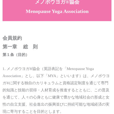
メノポウヨガ®協会
Menopause Yoga Association
会員規約
第一章 総 則
第
１
条（
目的
）
1.
メノポウヨガ®協会
（
英語表記を「
Menopause Yoga
Association
」
とし、
以下「
MYA
」といいます
）
は、
メノポウヨ
ガ®に関する独自のカリキュラムと資格認定制度を通じて専門
的知識と技能の習得・人材育成を推進するとともに、この普及
を通じて、人々の心身ともに健康で豊かな地域社会の形成と女
性の自立支援、社会進出の振興並びに持続可能な地域経済の実
現に寄与することを
目的とします。