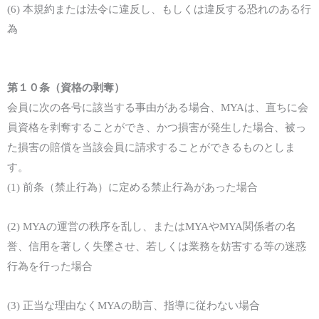
(6)
本規約
または
法令に違反し、もしくは違反する恐れのある行
為
第１
０
条（
資格
の剥奪
）
会員に
次の各号に該当する事由がある場合、
MYA
は、
直ちに
会
員資格を剥奪す
ることができ、かつ損害が発生した場合、被っ
た損害の賠償を当該会員に請求することができるものとしま
す
。
(1)
前条（禁止行為）に定める
禁止行為
があった
場合
(2)
MYA
の運営の秩序を乱し、
または
MYA
や
MYA
関係者
の名
誉、信用を著しく失墜させ、若しくは業務を妨害する等の
迷惑
行為を行った場合
(3)
正当な理由なく
MYA
の助言、指導に従わない場合