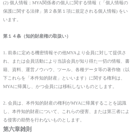
(2)
個人情報；
MYA
関係者の個人に関する情報（「個人情報の
保護に関する法律」第２条第１項に規定される個人情報) をい
います。
第１
４
条（知的財産権の取扱い）
1.
前条に定める機密情報その他
MYA
より会員に対して提供さ
れ、
または
会員活動により当該会員が知り得た一切の情報、書
籍、資料、運営ノウハウ、
ツール
、
各種データ
等
の著作物（以
下これらを「本件知的財産」といいます）に関する権利は、
MYA
に帰属し、かつ会員には移転しないものとします。
2.
会員は、本件知的財産の権利が
MYA
に帰属することを認識
し、本件知的財産について、これらの侵害、
または
第三者によ
る侵害の助勢を行わないものとします。
第六章
雑則