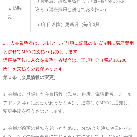
（初年度）講座申込日より1週間以内にお振
支払時
込み（講座費用と併せてお支払い）
期
（3年目以降）更新月（毎年6月）
3．入会希望者は、原則として前項に記載の支払時期に講座費用
と併せてMYAに支払うものとします。
講座修了後に入会を希望する場合は、正規料金（税込13,200
円）を支払う必要があります。
第
６
条（会員情報の変更）
1.
会員は、登録
し
た会員情報（氏名、住所、電話番号、メール
アドレス等）に変更があったときは、遅滞なく
MYA
に通知し、
変更手続を行うものとします。
2.
会員が前項の通知を怠ったために、
MYA
より通知や案内が届
かないなどの当該会員に生じる不利益に関しては、
MYA
は一切