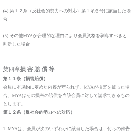
(4)
第１
２
条（反社会的勢力への対応）第１項各号に該当した場
合
(5)
その他
MYA
が合理的な理由により
会員資格を剥奪す
べきと
判断した場合
第四章
損 害 賠 償 等
第１
１
条（損害賠償）
会
員
に本規約に定めた内容が守られず、
MYA
が損害を被った場
合、
MYA
はその損害の賠償を当該
会員に対して
請求できるもの
とします。
第１
２
条（反社会的勢力への対応）
1.
MYA
は、
会員
が次のいずれかに該当した場合は、何らの催告