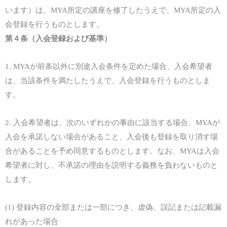
います）は、MYA所定の講座を修了したうえで、MYA所定の入
会登録を行うものとします。
第
４
条（入会
登録
および
基準）
1.
MYA
が
前条以外に別途
入会条件
を定めた場合、
入会希望者
は、
当該
条件を満たした
うえで、
入会
登録
を行
うものとしま
す。
2.
入会希望者
は、次の
いずれかの事由に該当する場合、
MYA
が
入会を承諾しない場合があること
、
入会
後も登録を取り消す場
合があること
を予め同意するものとします。なお、
MYA
は入会
希望者に対し、不承諾の理由を説明する義務を負わないものと
します。
(1)
登録
内容
の全部
または
一部につき、虚偽、誤記
または
記載漏
れがあった場合