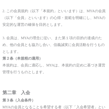
2.
この会員規約（以下「本規約」といいます）は、
MYA
の会員
（以下「会員」といいます）の心得・規範を明確にし、
MYA
の
安定的な運営の確保を目的とします。
3.
会員は、
MYA
の理念に従い、また
第１項
の目的の達成のた
め
、他の会員とも協力し
合い
、信義誠実に会員活動を行うもの
とします。
第２条（本規程の適用）
本規約は、会員に適応し、
MYA
は、本規約
の定めに基づき
運営
管理を行うものとします。
第二章 入
会
第３
条（
入会条件
）
MYAの会員となることを希望する者（以下「入会希望者」とい