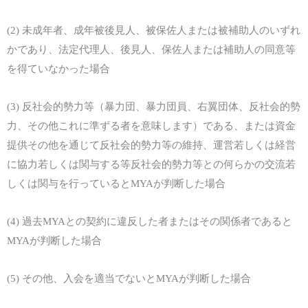
(2)
未成年者、成年被後見人、被保佐人
または
被補助人のいずれ
かであり、法定代理人、後見人、保佐人
または
補助人の同意等
を得ていなかった場合
(3)
反社会的勢力等（暴力団、暴力団員、右翼団体、反社会的勢
力、その他これに準ずる者を意味します）である、
または
資金
提供その他を通じて反社会的勢力等の維持、運営若
しくは経営
に協力若しくは関与する等反社会的勢力等との何らかの交流若
しくは関与を行っていると
MYA
が判断した場合
(4)
過去
MYA
との契約に違反した者
または
その関係者であると
MYA
が判断した場合
(5)
その他、
入会を適当でないと
MYA
が判断した場合